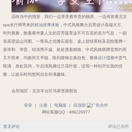
品味当中的情形，我们一边享受着华贵的物质，一边倚靠着北京
spa
水疗师带来的
精油按摩体验
，中式风格舞台后景设计高端大方、
时尚典雅，散着着华夏人文的芬芳蕴育这不可言语的东方气息，一副
登高望远山河图、一尊风之优雅石观音、桌上碧绿茶杯及花纹图腾一
派祥和、华贵，却清秀不减、处处透着精致。中式风格棋牌室简约而
又不简单，均衡而又平稳，陈列摆饰古典自色，整体
设计儒雅
中贵气
暗涌，身处其间，午后清风拂过兰花叶面，绽现一种别开生面的优
雅，让娱乐时间悠闲自在存满趣味。
会所地区：北京丰台区马家堡路附近
登录
|
注册
|
电脑版
|
回顶部
网站客服QQ：486226977
暂无评论
评论已关闭