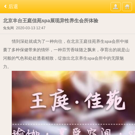
后退
北京丰台王庭佳苑spa展现异性养生会所体验
兔兔网
2020-03-13 12:47
情到深处就成为了一种向往，在北京王庭佳苑养生
spa
会所中倾
囊了多种保健带来的情怀，一种芬芳香味随之飘来，孕育出的就是山
河般的气色和处处透着精致，绽放出北京养生
spa
会所中的无限魅
力。