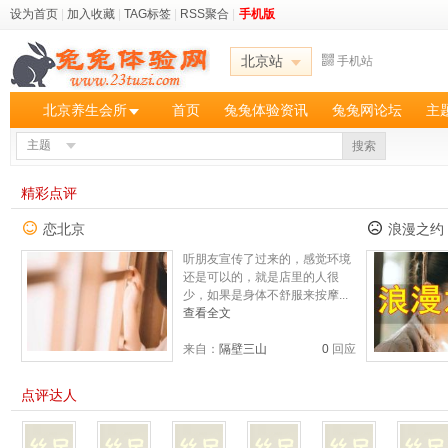
设为首页
|
加入收藏
|
TAG标签
|
RSS聚合
|
手机版
北京站
手机站
北京养生会所
首页
兔兔体验资讯
兔兔网论坛
主
主题
搜索
精彩点评
恋北京
浪漫之约
听朋友宣传了过来的，感觉环境
还是可以的，就是店里的人很
少，如果是身体不舒服来按摩...
查看全文
来自：
隔壁三山
0
回应
点评达人