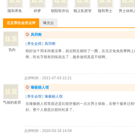
随和养鱼
碎梦
朝阳双井玩
顺义私密管
随和男士
男士休闲
北京养生会所点评
曝光台
凤羽阁
[
养生会馆
]
凤羽阁
负向
刚好这个周末闲着没事，就去附近都转了一圈，在北京兔兔按摩网上
阁，听名字很有韵味就去了，服务做得真是不错啊。
点评时间：2021-07-03 22:21
臻极丽人馆
[
养生会馆
]
臻极丽人馆
气候的差异
在臻极丽人馆里面还是比较舒服的一次次男士体验，在整个服务过程
好。整个人都是比较轻松多了。
点评时间：2020-03-18 14:59