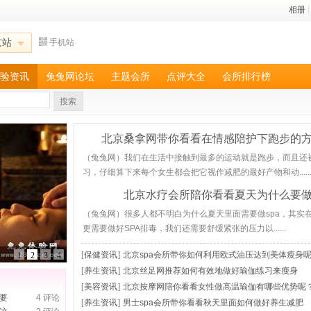
相册
|
京站
手机站
验资讯
兔兔网论坛
主题会所
点评大全
会所排行榜
搜索
北京桑拿网带你看看在情感陪护下跑步的
（兔兔网）我们在生活中接触到最多的运动就是跑步，而且还
习，仔细算下来每个女生都会把它视作减肥的最好产物和动.....
北京水疗会所陪你看看夏天为什么要做
（兔兔网）很多人都不明白为什么夏天里面需要做spa，其实
更需要做好SPA排毒，我们还需要舒缓紧张的压力以......
[
保健资讯
]
北京spa会所带你如何利用欧式油压达到美体瘦身
1
2
3
4
[
养生资讯
]
北京丝足网推荐如何有效地做好瑜伽练习来瘦身
[
美容资讯
]
北京按摩网陪你看看女性做高温瑜伽有哪些优势呢
要
4 评论
[
养生资讯
]
男士spa会所带你看看秋天里面如何做好养生减肥