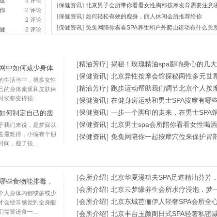
这
3 评论
[
保健资讯
]
北京男子会所带你看看女性胸部按摩发育需要注意
你
2 评论
[
保健资讯
]
如何轻松有效的瘦身，丽人休闲会所推荐给你
2 评论
[
保健资讯
]
兔兔网陪你看看SPA养生和户外爬山运动有什么关
健
2 评论
[
精油芳疗
]
揭秘！玫瑰精油spa影响身心的几
网中如何减少身体
[
保健资讯
]
北京异性按摩会馆探秘两性多元世
的生活当中，很多女性
[
精油芳疗
]
跑步运动帮助我们调节北京个人按
己的身体素质和皮肤保
候都变得很...
[
保健资讯
]
在健身房运动和男士SPA按摩有哪
[
保健资讯
]
一步一个脚印的走来，在男士SPA
如何制定自己的瘦
[
保健资讯
]
北京男士spa会所陪你看看女性喝
于我们来说，是梦寐以
去最难得，小编有个朋
[
保健资讯
]
兔兔网陪你一起按摩穴位来保护胃
间，瘦了很...
[
会所介绍
]
北京华夏漫功夫SPA足道精油芬芳
哪些食物能排毒，
[
会所介绍
]
北京云梦缘养生会所水疗浸泡，梦一
个人身体内都或多或少
[
会所介绍
]
北京东城芭俪伊人轻奢SPA会所全
才会经常感觉到全身酸
需要进食一...
[
会所介绍
]
北京丰台玉颜阁日式SPA轻奢私密