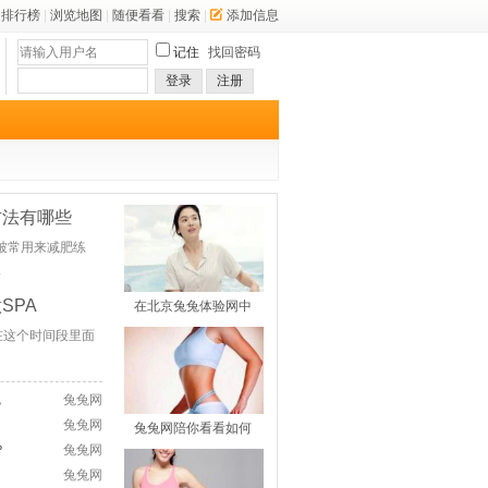
排行榜
|
浏览地图
|
随便看看
|
搜索
|
添加信息
记住
找回密码
登录
注册
方法有哪些
被常用来减肥练
.
SPA
在北京兔兔体验网中
在这个时间段里面
呢
兔兔网
兔兔网
兔兔网陪你看看如何
？
兔兔网
兔兔网