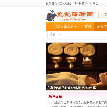
设为首页
|
加入收藏
|
TAG标签
|
RSS聚合
北
北京养生会所
首页
兔兔体
主题
在家中休息的时候如何做好水疗SPA呢
热评文章
北京男子会所带你看看女性胸部按摩发育需