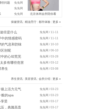
哪些问题
兔兔网
兔兔网
系
兔兔网
北京休闲会所陪你看
保健资讯
|
精油芳疗
|
都市体验
|
更多 »
大途径是什么
兔兔网 / 11-11
界中的情感密码
兔兔网 / 11-11
摩的气息和韵味
兔兔网 / 10-10
些区别呢
兔兔网 / 06-10
馆中的心却荒芜
兔兔网 / 03-28
酒太多有哪些危害
兔兔网 / 03-12
部养生
兔兔网 / 03-08
养生资讯
|
美容资讯
|
会所介绍
|
更多 »
，镶上活力元气
兔兔网 / 03-23
般的spa
兔兔网 / 03-23
心享受
兔兔网 / 03-17
减压，典雅高贵
兔兔网 / 03-17