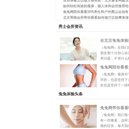
肾部保健怎么做才能有效，北京桑拿网建议
如何轻松有效的瘦身，丽人休闲会所推荐给
兔兔网陪你看看SPA养生和户外爬山运动有
北京男模会所带你看看如何做穴位按摩来保
男士会所资讯
在北京兔兔体验
（兔兔网）在我们
朋友都十分担心自
养问题，不管什么时
兔兔网陪你看看
（兔兔网）瘦身对
求的，也是坚持下
友也是坚持了一段时
兔兔体验头条
兔兔网带你看看
（兔兔网）我们每
有一些毒素，这样
痛的症状，每天我们