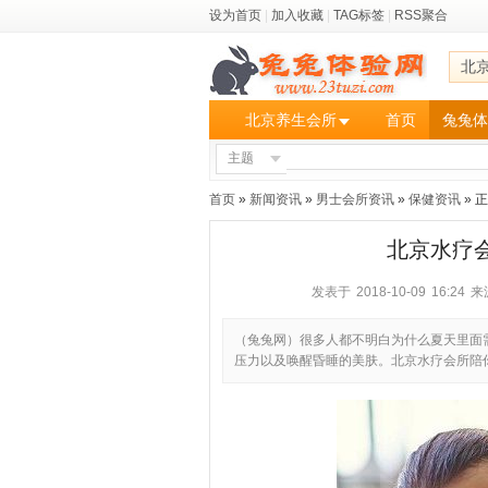
设为首页
|
加入收藏
|
TAG标签
|
RSS聚合
北
北京养生会所
首页
兔兔体
主题
首页
»
新闻资讯
»
男士会所资讯
»
保健资讯
» 
北京水疗
发表于 2018-10-09 16:24
来
（兔兔网）很多人都不明白为什么夏天里面需
压力以及唤醒昏睡的美肤。北京水疗会所陪你