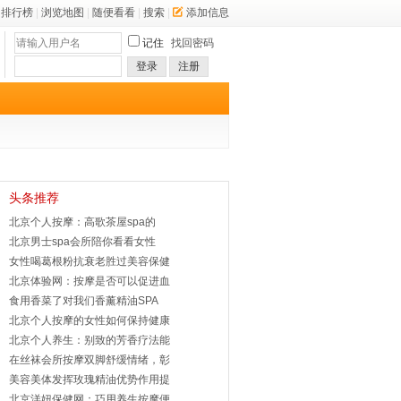
排行榜
|
浏览地图
|
随便看看
|
搜索
|
添加信息
记住
找回密码
登录
注册
头条推荐
北京个人按摩：高歌茶屋spa的
北京男士spa会所陪你看看女性
女性喝葛根粉抗衰老胜过美容保健
北京体验网：按摩是否可以促进血
食用香菜了对我们香薰精油SPA
北京个人按摩的女性如何保持健康
北京个人养生：别致的芳香疗法能
在丝袜会所按摩双脚舒缓情绪，彰
美容美体发挥玫瑰精油优势作用提
北京洋妞保健网：巧用养生按摩便