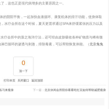
止了，这也正是现代病增多的主要原因之一。
体的阴阳平衡，一起加快血液循环、康复机体的排汗功能，使身体取
绝，水疗会所在这个时候，夏天更需求通过
SPA
来舒缓紧张的压力以及
水疗会所中的藻之海洋疗法，还可经由皮肤吸收各种矿物质与稀有微
由淋巴循环的渗透与刺激，排除毒素，可以帮助恢复体能。（
北京兔兔
0
顶一下
打印本页
关闭窗口
返回顶部
练习来瘦身
下一篇：
北京休闲会所陪你看看吃红豆如何帮助减肥瘦身