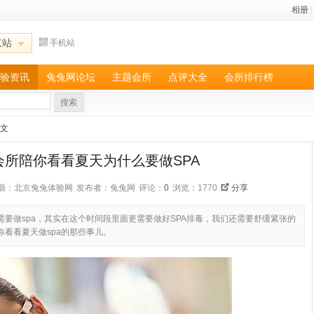
相册
|
京站
手机站
验资讯
兔兔网论坛
主题会所
点评大全
会所排行榜
搜索
正文
会所陪你看看夏天为什么要做SPA
源：北京兔兔体验网
发布者：兔兔网
评论：
0
浏览：1770
分享
要做spa，其实在这个时间段里面更需要做好SPA排毒，我们还需要舒缓紧张的
看看夏天做spa的那些事儿。