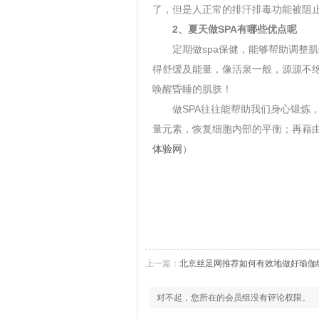
了，但是人正常的排汗排毒功能被阻
2
、夏天做
SPA
有哪些优点呢
定期做
spa
保健，能够帮助调整肌
得舒缓及能量，像活泉一般，源源不
唤醒昏睡的肌肤！
做SPA往往能帮助我们身心锻炼，
量元素，恢复细胞内部的平衡；再藉
体验网
）
上一篇：
北京丝足网推荐如何有效地做好瑜伽
对不起，您所在的会员组没有评论权限。