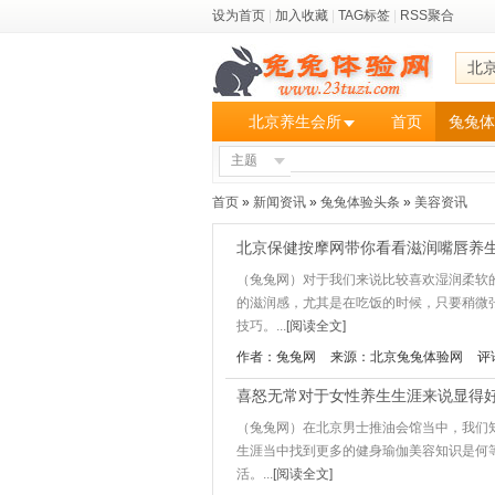
设为首页
|
加入收藏
|
TAG标签
|
RSS聚合
北
北京养生会所
首页
兔兔体
主题
首页
»
新闻资讯
»
兔兔体验头条
»
美容资讯
北京保健按摩网带你看看滋润嘴唇养
（兔兔网）对于我们来说比较喜欢湿润柔软
的滋润感，尤其是在吃饭的时候，只要稍微
技巧。...
[阅读全文]
作者：兔兔网
来源：北京兔兔体验网
评
喜怒无常对于女性养生生涯来说显得
（兔兔网）在北京男士推油会馆当中，我们
生涯当中找到更多的健身瑜伽美容知识是何
活。...
[阅读全文]