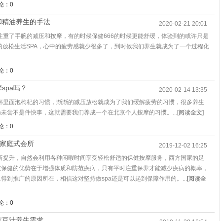
论：0
和精油养生的手法
2020-02-21 20:01
注重了手腕的减压和按摩，有的时候保健666的时候更能舒缓，体验到的或许只是
的放松生活SPA，心中的疲劳感就少很多了，到时候我们养生就成为了一个过程化
论：0
spa吗？
2020-02-14 13:35
杯里面泡枸杞的习惯，渐渐的减压放松就成为了我们缓解疲劳的习惯，很多养生
a未尝不是件快事，这就需要我们养成一个在北京个人按摩的习惯。...
[阅读全文]
论：0
造家庭式会所
2019-12-02 16:25
所提升，自然会利用各种闲暇时间享受轻松舒适的保健按摩服务，西方国家的足
其实保健的优势在于增强体质和防范疾病，只有平时注重保养才能减少疾病的概率，
得到推广的原因所在，相信这对坚持做spa还是可以起到保障作用的。...
[阅读全
论：0
京豆汁养生需求