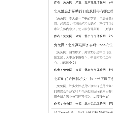
作者：兔兔网
来源：北京兔兔体验网
评
北京兰会所帮助我们皮肤排毒有哪些
（兔兔网）春天是一年中的季节，早晨便是
间。起床后，打通肺经和大肠经，不仅可以
水补充体内水分，使皮肤永远美丽。...
[阅读
作者：兔兔网
来源：北京兔兔体验网
评
兔兔网：北京高端商务会所中spa穴
（兔兔网）自古以来，男耕女织是中国传统
速发展，为事业不懈奋斗，平日间繁忙工作
心。...
[阅读全文]
作者：兔兔网
来源：北京兔兔体验网
评
北京91门户网解析女生脸上长痘痘了
（兔兔网）许多女性总是怀疑痤疮总是反复
的燃烧会导致它吗？导致面部痤疮的原因有
用会所之家小技巧即可得到。...
[阅读全文]
作者：兔兔网
来源：北京兔兔体验网
评
除了spa会所，白领上班期间如何做