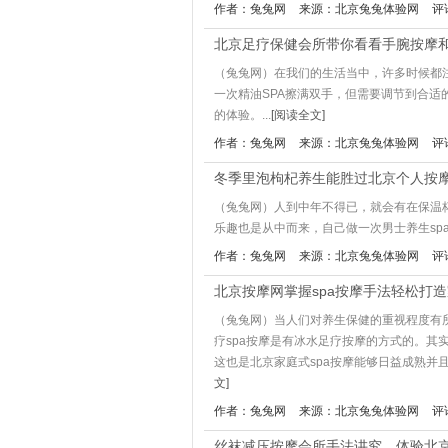
作者：兔兔网
来源：北京兔兔体验网
评
北京足疗保健会所带你看看手腕按摩
（兔兔网）在我们的生活当中，许多时候都
一次精油SPA擦满双手，但需要调节到合适
的体验。...
[阅读全文]
作者：兔兔网
来源：北京兔兔体验网
评
冬季里泡枸杞养生能胜过北京个人按摩
（兔兔网）人到中年不得已，就会有在保温
乐趣也是从中而来，自己做一次男士养生sp
作者：兔兔网
来源：北京兔兔体验网
评
北京按摩网掌握spa按摩手法轻松打
（兔兔网）当人们对养生保健的重视程度有
疗spa按摩是有冰水足疗按摩的方式的。
这也是北京家庭式spa按摩能够日益成熟并且
文]
作者：兔兔网
来源：北京兔兔体验网
评
丝袜减压按摩会所手法讲究，体验北