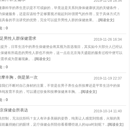
2019-11-28 16:54
健康科学的养生意识是不可或缺的，毕竟这是关系到身体健康状况的关键条件，
的保健服务，还是应该给予足够重视才能起到补强肾气的作用，至于具体方式方
具备的手法讲究的优势，完全可以提升男性人群的保健效果。...
[阅读全文]
论：0
满足男性人群保健需求
2019-11-26 16:34
持续提升，日常生活中的养生保健便会将其视为首选项目，其实如今大部分人已经认
养生保健有所疏忽的男性人群也不例外，这一点在北京海天盛筵的服务过程中便可以
需求成为普遍现象。...
[阅读全文]
论：0
按摩丰胸，倒是第一次
2019-11-19 22:37
着我们不断对自己身材的注重，不管是在男子养生会所按摩还是平常生活中的保
纯发育不良的，可以通过饮食和按摩保健来丰胸。...
[阅读全文]
论：0
北京保健会所表达
2019-10-14 11:40
法控制，无法抗拒吗？女人有许多美丽的姿势，纯美让人感觉到情感，火辣的美
前赢得她们的眼球，足疗保健会所陪你看看哪些迷人的spa时刻呢？...
[阅读全文]