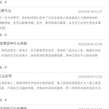
论：0
按摩方法
2019-09-18 21:37
那一天中的季节。有的时候我们思考了过后会发现人体血液进入大肠经络的时
缓解便秘，还可以解毒养颜。此外，要排除体内毒素，在北京兰会所中更应多喝
全文]
论：0
位按摩是种什么体验
2019-09-08 22:46
，男性的责任一直很大，作为家庭里的支柱，承担的一直比女人多。随着社会快
，职场的压力往往很大，体内逐渐积累亚健康因素，身体已经赶不上的你的野
论：0
怎么处理
2019-09-03 11:52
出现在脸上，很难消除并开始长出新的痤疮。脸上痤疮的原因是什么？脸上痤疮
很多。只有处方正确的药物，才能达到祛痘的效果，而一种简单有效的祛痘方法
论：0
好足部的穴位按摩呢