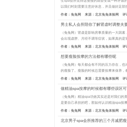
生spa会所觉得这慢慢的就会变成一种矛
以我们时刻需要注意好休息，并且做好足部按摩
作者：兔兔网
来源：北京兔兔体验网
评
男士私人会所陪你了解肾虚时调整夫
（兔兔网）肾虚是影响房事质量的一大因素
会出现虚胖、月经不调等症状，如果真的是肾
作者：兔兔网
来源：北京兔兔体验网
评
想要瘦脸按摩的方法都有哪些呢
（兔兔网）每天都会有不同的压力存在，也
的瘦脸了。瘦脸的时候总需要按摩来保养，都
作者：兔兔网
来源：北京兔兔体验网
评
做精油spa按摩的时候都有哪些误区
（兔兔网）精油spa功效其实还是对我们
是要自己承担的吧，那如何认识精油spa按摩和
作者：兔兔网
来源：北京兔兔体验网
评
北京男子spa会所推荐的三个月减肥