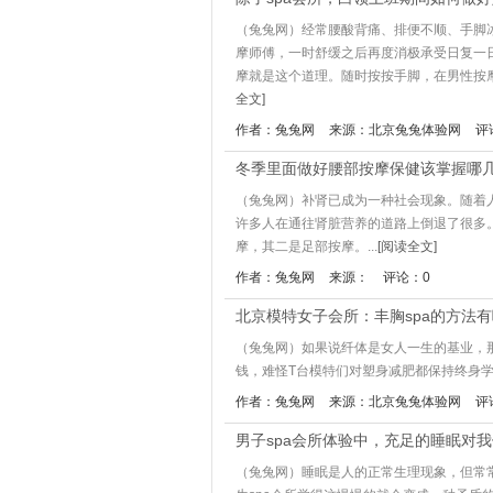
（兔兔网）经常腰酸背痛、排便不顺、手脚
摩师傅，一时舒缓之后再度消极承受日复一
摩就是这个道理。随时按按手脚，在男性按摩
全文]
作者：兔兔网
来源：北京兔兔体验网
评
冬季里面做好腰部按摩保健该掌握哪
（兔兔网）补肾已成为一种社会现象。随着
许多人在通往肾脏营养的道路上倒退了很多
摩，其二是足部按摩。...
[阅读全文]
作者：兔兔网
来源：
评论：0
北京模特女子会所：丰胸spa的方法
（兔兔网）如果说纤体是女人一生的基业，
钱，难怪T台模特们对塑身减肥都保持终身学
作者：兔兔网
来源：北京兔兔体验网
评
男子spa会所体验中，充足的睡眠对
（兔兔网）睡眠是人的正常生理现象，但常