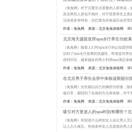
（兔兔网）对于注重生活质量的人群来说，
其实男性人群也不例外，对于双肾养生之类
法虽然各有特色，但巴厘岛丝袜减压会所里面
作者：兔兔网
来源：北京兔兔体验网
评
北京海天盛筵发挥spa水疗养生功效
（兔兔网）随着人们对spa水疗的认知度
识到了spa水疗按摩的优越性，即便是对
得到印证，越来越多的男士利用spa满足保健
作者：兔兔网
来源：北京兔兔体验网
评
在北京男子养生会所中体验波斯丽尔
（兔兔网）女性都以自己的胸部为骄傲，随
健日常，都找到了自身的方法来体验，对于单
作者：兔兔网
来源：北京兔兔体验网
评
吸引对方更迷人的spa时刻有哪些？
（兔兔网）你知道什么样的女人会让男人无
让人久久难忘。有很多种女人总是能在男人面