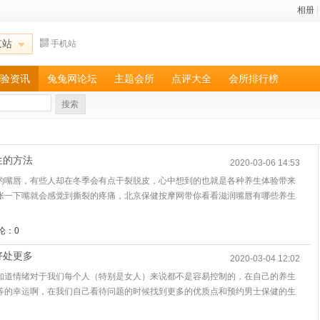
相册
|
京站
手机站
验资讯
兔兔网论坛
主题会所
点评大全
会所排行榜
搜索
生的方法
2020-03-06 14:53
的嘴唇，有些人却在冬季会有点干裂脱皮，心中想到的也就是各种养生体验带来
张一下嘴就会感觉到撕裂的疼痛，北京保健按摩网带你看看滋润嘴唇有哪些养生
论：0
好处更多
2020-03-04 12:02
知道情绪对于我们每个人（特别是女人）来说都不是容易控制的，在自己的养生
等的幸运啊，在我们自己看待问题的时候找到更多的优质点和预约男士保健的生