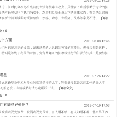
2019-08-12 14:28
冰冷，长时间坐在办公桌前的生活却很难有改变，只能在下班后求助于专业的按
日的不适骚扰吗？我们的双手、双脚都反映全身上下的健康状态，有名的足部按
会所中就可以即时缓解酸痛、便秘、虚寒、生理痛、头痛等常见不适。...
[阅读
论：0
几个方面
2019-08-08 15:46
人们对保健意识的提高，越来越多的人认识到补肾的重要性。但每天都是这样，
。特别是等到了冬天的时候，兔兔网知道的按摩很流行的补肾方法其一是腰部按
有哪些
2019-07-26 14:22
那么这份职业中相对专业的都算是模特儿了，完美身段就是营运工作的最大本
习的态度，有新减肥方法必定踊跃一试。...
[阅读全文]
论：0
我们有哪些好处呢？
2019-07-19 17:53
常被强者视为浪费，被弱者视为畏途。有人睡不够，有人却睡不着。北京男子养