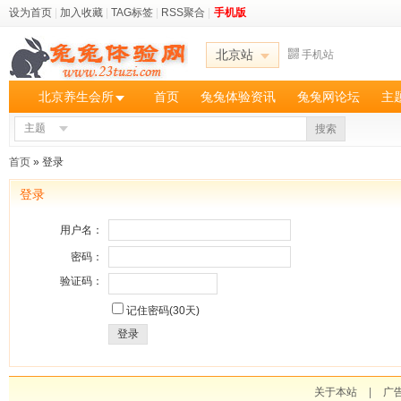
设为首页
|
加入收藏
|
TAG标签
|
RSS聚合
|
手机版
北京站
手机站
北京养生会所
首页
兔兔体验资讯
兔兔网论坛
主
主题
搜索
首页
» 登录
登录
用户名：
密码：
验证码：
记住密码(30天)
登录
关于本站
|
广