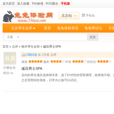
设为首页
|
加入收藏
|
TAG标签
|
RSS聚合
|
手机版
北京站
手机站
北京养生会所
首页
兔兔体验资讯
兔兔网论坛
主
主题
搜索
首页
»
点评
»
御术养生会馆
» 减压男士SPA
口嗨到选
在 2月前 点评
感觉
服务
环境
性价比
注册会员
减压男士SPA
积分:
40
店内的养生项目选择很丰富，选了针对性的背部调理，效果很不错。
之后背部轻松很多，日常办公族可以试试。