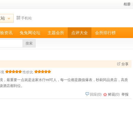
相册
|
京站
手机站
验资讯
兔兔网论坛
主题会所
点评大全
会所排行榜
搜索
分享
环境
性价比
境，最重要一点就是这家水疗mt可人，每一位都是颜值爆表，秒刷同品类店，高质
级酒店都到位。
回应
(
0
)
鲜花
(
0
)
举报