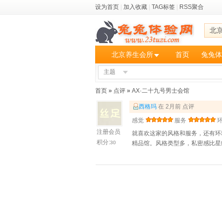
设为首页
|
加入收藏
|
TAG标签
|
RSS聚合
北
北京养生会所
首页
兔兔体
主题
首页
»
点评
»
AX·二十九号男士会馆
西格玛
在 2月前 点评
感觉
服务
注册会员
就喜欢这家的风格和服务，还有环
积分:
30
精品馆。风格类型多，私密感比星