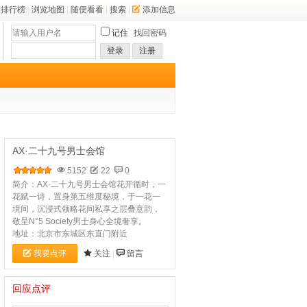
排行榜
|
浏览地图
|
随便看看
|
搜索
|
添加信息
记住
找回密码
登录
注册
AX·二十九号男士会馆
5152
22
0
简介：AX·二十九号男士会馆花开循时，一
花赋一诗，置身第五维度秘境，于一花一
境间，沉浸式领略花间私享之层叠意韵，
敬呈N°5 Society男士身心全境奢享。
地址：北京市东城区东直门附近
我要点评
关注
|
留言
回应点评