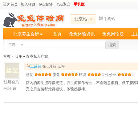
设为首页
|
加入收藏
|
TAG标签
|
RSS聚合
|
手机版
北京站
手机站
北京养生会所
首页
兔兔体验资讯
兔兔网论坛
主
主题
搜索
首页
»
点评
»
青岑私人疗愈
正反转
在 1月前 点评
感觉
服务
环境
性价比
注册会员
店内的养生流程很规范，养生师操作专业，不会随意敷衍。做了腰部
积分:
30
完之后走路都觉得轻快，体验感很棒。