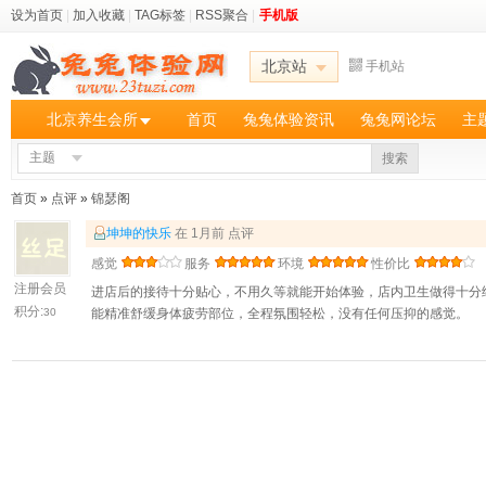
设为首页
|
加入收藏
|
TAG标签
|
RSS聚合
|
手机版
北京站
手机站
北京养生会所
首页
兔兔体验资讯
兔兔网论坛
主
主题
搜索
首页
»
点评
»
锦瑟阁
坤坤的快乐
在 1月前 点评
感觉
服务
环境
性价比
注册会员
进店后的接待十分贴心，不用久等就能开始体验，店内卫生做得十分
积分:
30
能精准舒缓身体疲劳部位，全程氛围轻松，没有任何压抑的感觉。