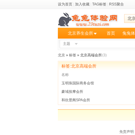
设为首页
|
加入收藏
|
TAG标签
|
RSS聚合
北
北京养生会所
首页
兔兔体
主题
北京
»
标签
» 北京高端会所
(3)
标签:北京高端会所
名称
玉明珠国际商务会馆
豪域按摩会所
和欣昱阁SPA会所
免责声明