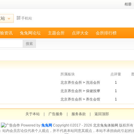
相册
|
京站
手机站
验资讯
兔兔网论坛
主题会所
点评大全
会所排行榜
搜索
所属板块
点评量
北京养生会所
>
洗浴会所
1
北京养生会所
>
保健按摩
1
北京养生会所
>
养生会馆
1
关于本站
|
广告服务
|
服务条款
|
返回顶部
Powered by
兔兔网
Copyright ©2017 - 2026
北京兔兔体验网
版权所有
：站内会员言论仅代表个人观点，并不代表本站同意其观点，本站不承担由此引起的