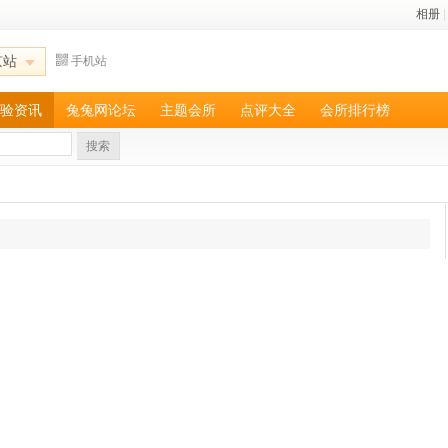
相册
|
京站
手机站
验资讯
兔兔网论坛
主题会所
点评大全
会所排行榜
搜索