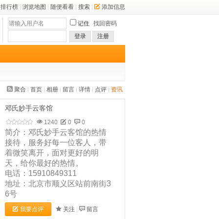
排行榜
|
浏览地图
|
随便看看
|
搜索
|
添加信息
记住
找回密码
登录
注册
聚合
|
首页
|
相册
|
留言
|
详情
|
点评
|
资讯
邓氏妙手云客馆
1240
0
0
简介：邓氏妙手云客馆的热情
接待，服务好每一位客人，带
着微笑离开，面对更好的明
天，给你最好的热情。
电话：15910849311
地址：北京市顺义区站前南街3
6号
我要点评
关注
|
留言