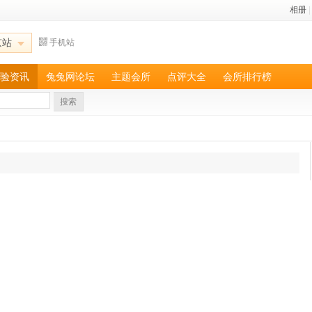
相册
|
京站
手机站
验资讯
兔兔网论坛
主题会所
点评大全
会所排行榜
搜索