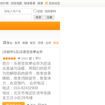
排行榜
|
浏览地图
|
随便看看
|
搜索
|
添加信息
记住
找回密码
登录
注册
聚合
|
首页
|
相册
|
留言
|
详情
|
点评
|
资讯
(乐精华1店)乐善堂按摩会所
1663
1
0
简介：乐善堂按摩会所为您送
去真诚与温暖。用我们的双手
为您解除肌肉疲劳，推拿改善
睡眠，推拿消除疲劳，恢复体
力，欢迎预约。 会所电话：
电话：010-82432909
地址：北京市海淀区清华东路
东王庄小区29号楼