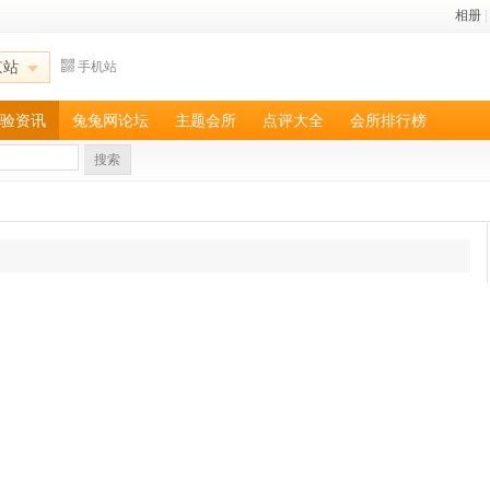
相册
|
京站
手机站
验资讯
兔兔网论坛
主题会所
点评大全
会所排行榜
搜索