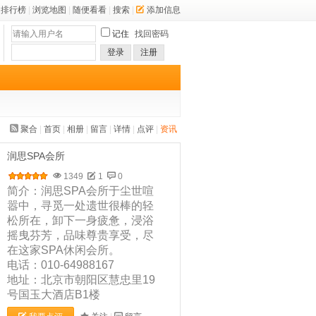
排行榜
|
浏览地图
|
随便看看
|
搜索
|
添加信息
记住
找回密码
登录
注册
聚合
|
首页
|
相册
|
留言
|
详情
|
点评
|
资讯
润思SPA会所
1349
1
0
简介：润思SPA会所于尘世喧
嚣中，寻觅一处遗世很棒的轻
松所在，卸下一身疲惫，浸浴
摇曳芬芳，品味尊贵享受，尽
在这家SPA休闲会所。
电话：010-64988167
地址：北京市朝阳区慧忠里19
号国玉大酒店B1楼