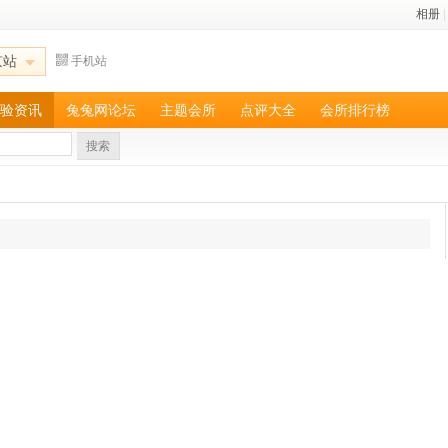
相册
|
京站
手机站
验资讯
兔兔网论坛
主题会所
点评大全
会所排行榜
搜索