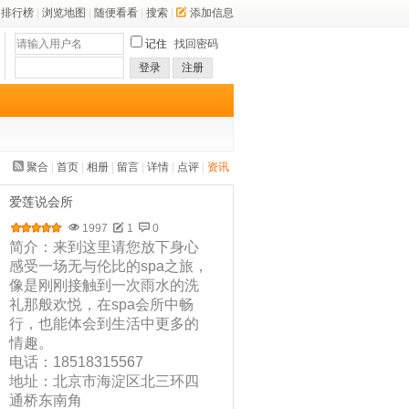
排行榜
|
浏览地图
|
随便看看
|
搜索
|
添加信息
记住
找回密码
登录
注册
聚合
|
首页
|
相册
|
留言
|
详情
|
点评
|
资讯
爱莲说会所
1997
1
0
简介：来到这里请您放下身心
感受一场无与伦比的spa之旅，
像是刚刚接触到一次雨水的洗
礼那般欢悦，在spa会所中畅
行，也能体会到生活中更多的
情趣。
电话：18518315567
地址：北京市海淀区北三环四
通桥东南角