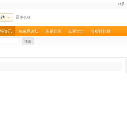
相册
|
京站
手机站
验资讯
兔兔网论坛
主题会所
点评大全
会所排行榜
搜索