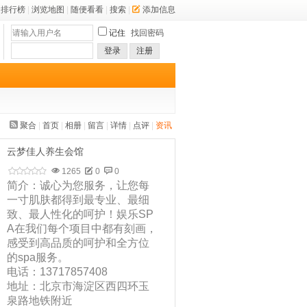
排行榜
|
浏览地图
|
随便看看
|
搜索
|
添加信息
记住
找回密码
登录
注册
聚合
|
首页
|
相册
|
留言
|
详情
|
点评
|
资讯
云梦佳人养生会馆
1265
0
0
简介：诚心为您服务，让您每
一寸肌肤都得到最专业、最细
致、最人性化的呵护！娱乐SP
A在我们每个项目中都有刻画，
感受到高品质的呵护和全方位
的spa服务。
电话：13717857408
地址：北京市海淀区西四环玉
泉路地铁附近