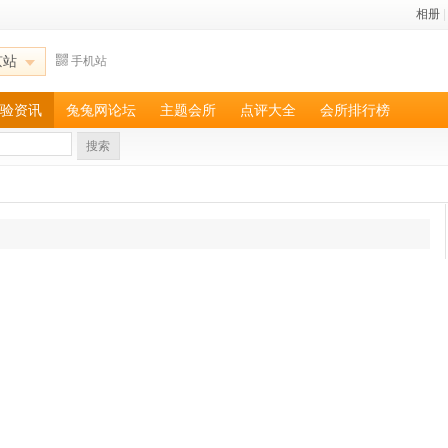
相册
|
京站
手机站
验资讯
兔兔网论坛
主题会所
点评大全
会所排行榜
搜索