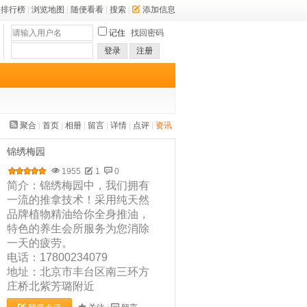
排行榜
|
浏览地图
|
随便看看
|
搜索
|
添加信息
记住
找回密码
登录
注册
聚合
|
首页
|
相册
|
留言
|
详情
|
点评
|
资讯
锦绣梅园
1955
1
0
简介：锦绣梅园中，我们拥有
一流的推拿技术！采用纯天然
品牌植物精油给你全身推油，
特色的养生会所服务为您消除
一天的疲劳。
电话：17800234079
地址：北京市丰台区南三环方
庄桥北紫芳璐附近