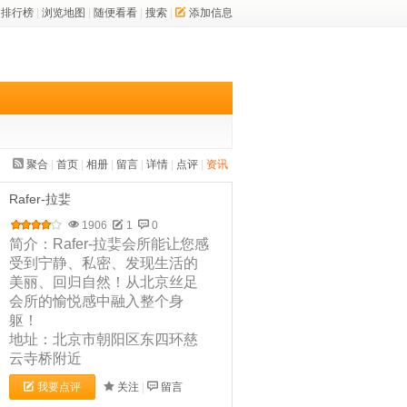
排行榜
|
浏览地图
|
随便看看
|
搜索
|
添加信息
聚合
|
首页
|
相册
|
留言
|
详情
|
点评
|
资讯
Rafer-拉婓
1906
1
0
简介：Rafer-拉婓会所能让您感
受到宁静、私密、发现生活的
美丽、回归自然！从北京丝足
会所的愉悦感中融入整个身
躯！
地址：北京市朝阳区东四环慈
云寺桥附近
我要点评
关注
|
留言