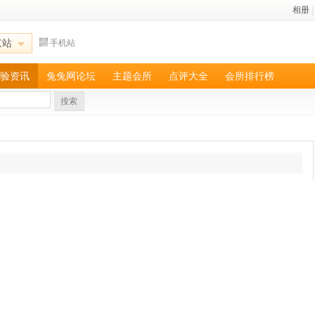
相册
|
京站
手机站
验资讯
兔兔网论坛
主题会所
点评大全
会所排行榜
搜索