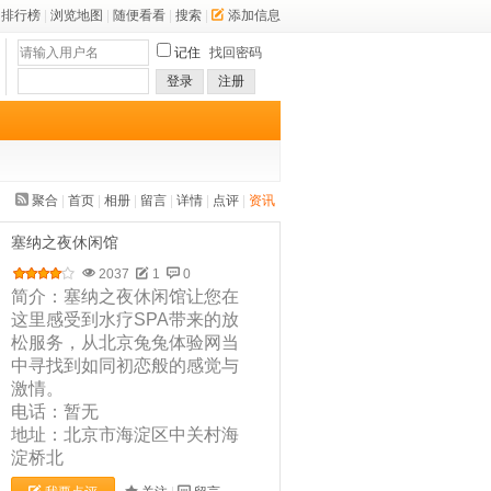
排行榜
|
浏览地图
|
随便看看
|
搜索
|
添加信息
记住
找回密码
登录
注册
聚合
|
首页
|
相册
|
留言
|
详情
|
点评
|
资讯
塞纳之夜休闲馆
2037
1
0
简介：塞纳之夜休闲馆让您在
这里感受到水疗SPA带来的放
松服务，从北京兔兔体验网当
中寻找到如同初恋般的感觉与
激情。
电话：暂无
地址：北京市海淀区中关村海
淀桥北