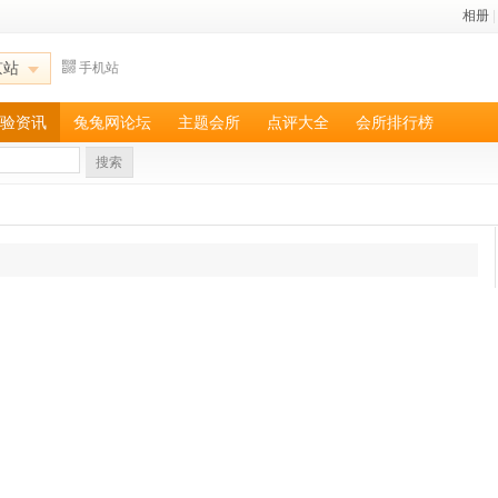
相册
|
京站
手机站
验资讯
兔兔网论坛
主题会所
点评大全
会所排行榜
搜索