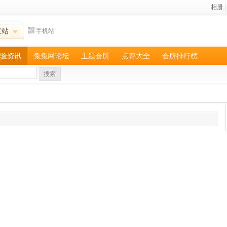
相册
|
京站
手机站
验资讯
兔兔网论坛
主题会所
点评大全
会所排行榜
搜索