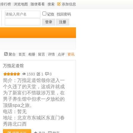
排行榜
|
浏览地图
|
随便看看
|
搜索
|
添加信息
记住
找回密码
登录
注册
聚合
|
首页
|
相册
|
留言
|
详情
|
点评
|
资讯
万指足道馆
1593
1
0
简介：万指足道馆领你进入一
个久违了的天堂，这或许就成
为了新富们不惜跋涉万里，在
男子养生馆中但求一夕放松的
顶级spa之旅。
电话：暂无
地址：北京市东城区东直门春
秀路北口西