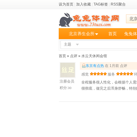
设为首页
|
加入收藏
|
TAG标签
|
RSS聚合
北
北京养生会所
首页
兔兔体
主题
首页
»
点评
»
水云天休闲会馆
东京有点热
在 1月前 点评
感觉
服务
注册会员
全程服务很人性化，会根据个人需
积分:
30
很彻底，做完之后浑身舒畅，特别