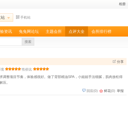
相册
|
京站
手机站
验资讯
兔兔网论坛
主题会所
点评大全
会所排行榜
搜索
分享
环境
性价比
求调整项目节奏，体验感很好。做了背部精油SPA，小姐姐手法细腻，肌肉放松得
解压。
回应
(
0
)
鲜花
(
0
)
举报