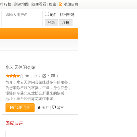
排行榜
|
浏览地图
|
随便看看
|
搜索
|
添加信息
记住
找回密码
登录
注册
水云天休闲会馆
11302
7
0
简介：水云天休闲会馆​经过多年的服务，
为您消除所以的寂寞，空虚，身心疲惫，
慢慢的享受北京放松会所带来的快感！
地址：丰台区怡海花园恒丰园
我要点评
关注
|
留言
回应点评