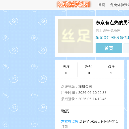
首页
兔兔体验资
东京有点热的男
男士SPA-兔兔网
加关注
发短信
首页
关注
粉丝
点评
0
0
1
点评等级：
注册会员
注册时间：
2026-06-10 22:38
最后登录：
2026-06-14 13:46
动态
东京有点热
点评了 水云天休闲会馆
1
月前