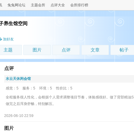
讯
兔兔网论坛
主题会所
点评大全
会所排行榜
子养生馆空间
加好友
主题
图片
点评
文章
帖子
点评
水云天休闲会馆
感觉：5
服务：5
环境：5
性价比：5
全程服务很人性化，会根据个人需求调整项目节奏，体验感很好。做了背部精油S
做完之后浑身舒畅，特别解压。
2026-06-10 22:59
图片