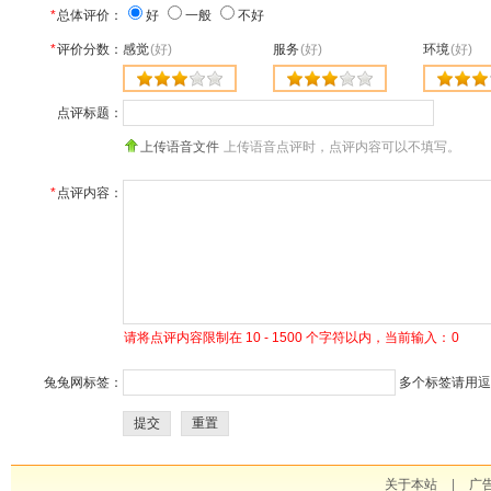
*
总体评价：
好
一般
不好
*
评价分数：
感觉
(好)
服务
(好)
环境
(好)
点评标题：
上传语音文件
上传语音点评时，点评内容可以不填写。
*
点评内容：
请将点评内容限制在 10 - 1500 个字符以内，当前输入：
0
兔兔网标签：
多个标签请用逗号
提交
重置
关于本站
|
广