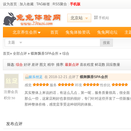
设为首页
|
加入收藏
|
TAG标签
|
RSS聚合
|
手机版
北京站
手机站
北京养生会所
首页
兔兔体验资讯
兔兔网论坛
主
主题
搜索
首页
»
全部点评
»
蝶舞飘香SPA会所
»
综合
筛选:
综合
好评
差评
图文
精华
排序:
最新点评
喜欢程度
鲜花数
回应数量
娱乐丝足
在 2018-12-21 点评了
蝶舞飘香SPA会所
感觉
服务
环境
性价比
注册会员
其实整体上来说的话，有这么几点，第一呢，服务质量很高，很全面
积分:
50
那么一些，这家店刚好也拿捏的很好，专门针对这些开发了一些新服
那种整体价格，感觉蛮享受这种胡同的体验。
发布点评