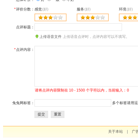
*
评价分数：
感觉
(好)
服务
(好)
环境
(好)
点评标题：
上传语音文件
上传语音点评时，点评内容可以不填写。
*
点评内容：
请将点评内容限制在 10 - 1500 个字符以内，当前输入：
0
兔兔网标签：
多个标签请用逗号
提交
重置
关于本站
|
广