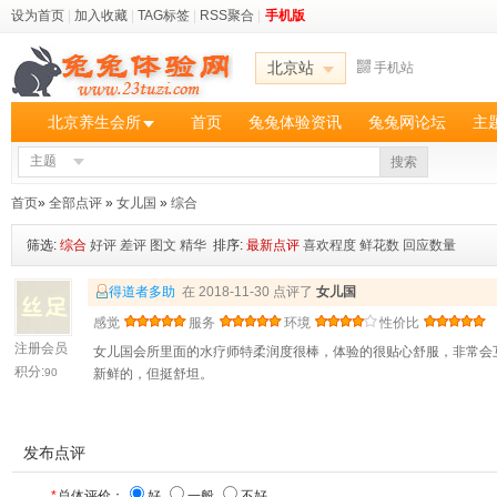
设为首页
|
加入收藏
|
TAG标签
|
RSS聚合
|
手机版
北京站
手机站
北京养生会所
首页
兔兔体验资讯
兔兔网论坛
主
主题
搜索
首页
»
全部点评
»
女儿国
»
综合
筛选:
综合
好评
差评
图文
精华
排序:
最新点评
喜欢程度
鲜花数
回应数量
得道者多助
在 2018-11-30 点评了
女儿国
感觉
服务
环境
性价比
注册会员
女儿国会所里面的水疗师特柔润度很棒，体验的很贴心舒服，非常会
积分:
90
新鲜的，但挺舒坦。
发布点评
*
总体评价：
好
一般
不好