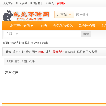
设为首页
|
加入收藏
|
TAG标签
|
RSS聚合
|
手机版
北京站
手机站
北京养生会所
首页
兔兔体验资讯
兔兔网论坛
主
主题
搜索
首页
»
全部点评
»
凤卧婷会馆
»
精华
筛选:
综合
好评
差评
图文
精华
排序:
最新点评
喜欢程度
鲜花数
回应数量
近期没有会员进行点评。
发布点评