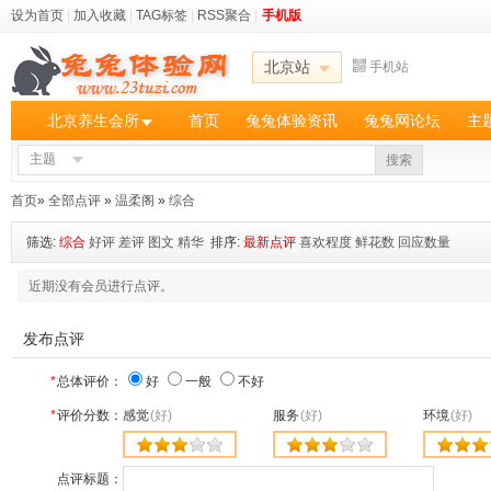
设为首页
|
加入收藏
|
TAG标签
|
RSS聚合
|
手机版
北京站
手机站
北京养生会所
首页
兔兔体验资讯
兔兔网论坛
主
主题
搜索
首页
»
全部点评
»
温柔阁
»
综合
筛选:
综合
好评
差评
图文
精华
排序:
最新点评
喜欢程度
鲜花数
回应数量
近期没有会员进行点评。
发布点评
*
总体评价：
好
一般
不好
*
评价分数：
感觉
(好)
服务
(好)
环境
(好)
点评标题：