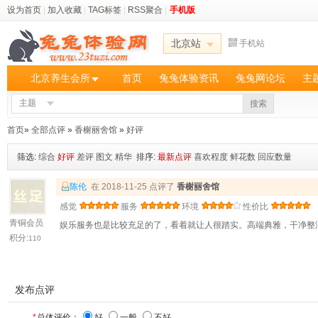
设为首页
|
加入收藏
|
TAG标签
|
RSS聚合
|
手机版
北京站
手机站
北京养生会所
首页
兔兔体验资讯
兔兔网论坛
主
主题
搜索
首页
»
全部点评
»
香榭丽舍馆
»
好评
筛选:
综合
好评
差评
图文
精华
排序:
最新点评
喜欢程度
鲜花数
回应数量
陈伦
在 2018-11-25 点评了
香榭丽舍馆
感觉
服务
环境
性价比
青铜会员
娱乐服务也是比较充足的了，看着就让人很踏实。高端典雅，干净整
积分:
110
发布点评
*
总体评价：
好
一般
不好