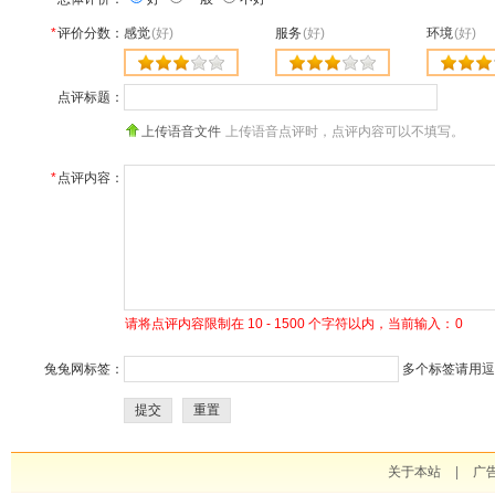
*
评价分数：
感觉
(好)
服务
(好)
环境
(好)
点评标题：
上传语音文件
上传语音点评时，点评内容可以不填写。
*
点评内容：
请将点评内容限制在 10 - 1500 个字符以内，当前输入：
0
兔兔网标签：
多个标签请用逗号
提交
重置
关于本站
|
广