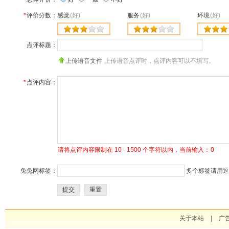
*
评价分数：
感觉
(好)
服务
(好)
环境
(好)
点评标题：
上传语音文件
上传语音点评时，点评内容可以不填写。
*
点评内容：
请将点评内容限制在 10 - 1500 个字符以内，当前输入：
0
兔兔网标签：
多个标签请用逗号
提交
重置
关于本站
|
广