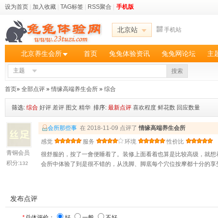
设为首页
|
加入收藏
|
TAG标签
|
RSS聚合
|
手机版
北京站
手机站
北京养生会所
首页
兔兔体验资讯
兔兔网论坛
主
主题
搜索
首页
»
全部点评
»
情缘高端养生会所
»
综合
筛选:
综合
好评
差评
图文
精华
排序:
最新点评
喜欢程度
鲜花数
回应数量
会所那些事
在 2018-11-09 点评了
情缘高端养生会所
感觉
服务
环境
性价比
青铜会员
很舒服的，按了一會便睡着了。装修上面看着也算是比较高级，就想
积分:
132
会所中体验了到是很不错的，从洗脚、脚底每个穴位按摩都十分的享
发布点评
*
总体评价：
好
一般
不好