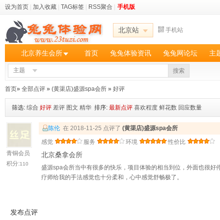
设为首页
|
加入收藏
|
TAG标签
|
RSS聚合
|
手机版
北京站
手机站
北京养生会所
首页
兔兔体验资讯
兔兔网论坛
主
主题
搜索
首页
»
全部点评
»
(黄渠店)盛源spa会所
»
好评
筛选:
综合
好评
差评
图文
精华
排序:
最新点评
喜欢程度
鲜花数
回应数量
陈伦
在 2018-11-25 点评了
(黄渠店)盛源spa会所
感觉
服务
环境
性价比
青铜会员
北京桑拿会所
积分:
110
盛源spa会所当中有很多的快乐，项目体验的相当到位，外面也很好
疗师给我的手法感觉也十分柔和，心中感觉舒畅极了。
发布点评