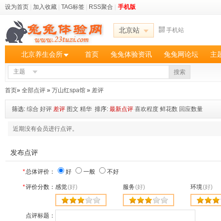
设为首页
|
加入收藏
|
TAG标签
|
RSS聚合
|
手机版
北京站
手机站
北京养生会所
首页
兔兔体验资讯
兔兔网论坛
主
主题
搜索
首页
»
全部点评
»
万山红spa馆
»
差评
筛选:
综合
好评
差评
图文
精华
排序:
最新点评
喜欢程度
鲜花数
回应数量
近期没有会员进行点评。
发布点评
*
总体评价：
好
一般
不好
*
评价分数：
感觉
(好)
服务
(好)
环境
(好)
点评标题：