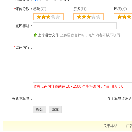
*
评价分数：
感觉
(好)
服务
(好)
环境
(好)
点评标题：
上传语音文件
上传语音点评时，点评内容可以不填写。
*
点评内容：
请将点评内容限制在 10 - 1500 个字符以内，当前输入：
0
兔兔网标签：
多个标签请用逗号
提交
重置
关于本站
|
广