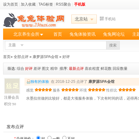
设为首页
|
加入收藏
|
TAG标签
|
RSS聚合
|
手机版
北京站
手机站
北京养生会所
首页
兔兔体验资讯
兔兔网论坛
主
主题
搜索
首页
»
全部点评
»
康梦源SPA会馆
»
好评
筛选:
综合
好评
差评
图文
精华
排序:
最新点评
喜欢程度
鲜花数
回应数量
独有的体验
在 2018-12-25 点评了
康梦源SPA会馆
感觉
服务
环境
性价比
注册会员
水墨拉丝做的比较好，都是大项服务体验，下次有时间的话，还得再
积分:
50
发布点评
*
总体评价：
好
一般
不好