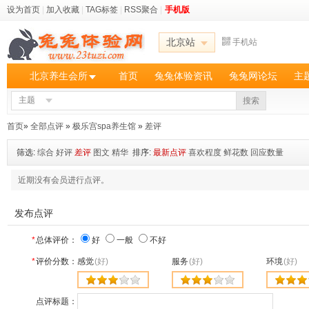
设为首页
|
加入收藏
|
TAG标签
|
RSS聚合
|
手机版
北京站
手机站
北京养生会所
首页
兔兔体验资讯
兔兔网论坛
主
主题
搜索
首页
»
全部点评
»
极乐宫spa养生馆
»
差评
筛选:
综合
好评
差评
图文
精华
排序:
最新点评
喜欢程度
鲜花数
回应数量
近期没有会员进行点评。
发布点评
*
总体评价：
好
一般
不好
*
评价分数：
感觉
(好)
服务
(好)
环境
(好)
点评标题：