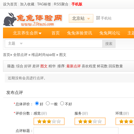
设为首页
|
加入收藏
|
TAG标签
|
RSS聚合
|
手机版
北京站
手机站
北京养生会所
首页
兔兔体验资讯
兔兔网论坛
主
主题
搜索
首页
»
全部点评
»
维品时尚spa馆
»
图文
筛选:
综合
好评
差评
图文
精华
排序:
最新点评
喜欢程度
鲜花数
回应数量
近期没有会员进行点评。
发布点评
*
总体评价：
好
一般
不好
*
评价分数：
感觉
(好)
服务
(好)
环境
(好)
点评标题：