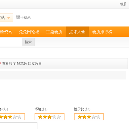
相册
|
京站
手机站
验资讯
兔兔网论坛
主题会所
点评大全
会所排行榜
搜索
评
喜欢程度
鲜花数
回应数量
务
(好)
环境
(好)
性价比
(好)