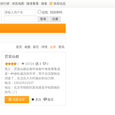
排行榜
|
浏览地图
|
随便看看
|
搜索
|
添加信息
记住
找回密码
登录
注册
首页
|
相册
|
留言
|
详情
|
点评
|
资讯
霓裳仙都
10724
4
0
简介：霓裳仙都在都市体验中将按摩看成
是一种放松减压的升华，而不仅仅限制在
消遣了，生活压力大时最好的动力牌。
电话：15010521037
地址：北京市朝阳区新东路首开铂郡南区
四号二门
我要点评
关注
|
留言