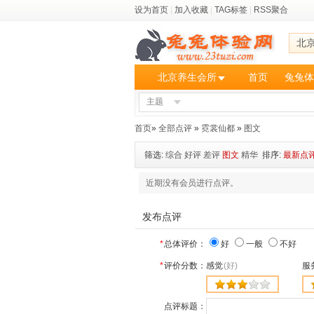
设为首页
|
加入收藏
|
TAG标签
|
RSS聚合
北
北京养生会所
首页
兔兔体
主题
首页
»
全部点评
»
霓裳仙都
»
图文
筛选:
综合
好评
差评
图文
精华
排序:
最新点
近期没有会员进行点评。
发布点评
*
总体评价：
好
一般
不好
*
评价分数：
感觉
(好)
服
点评标题：