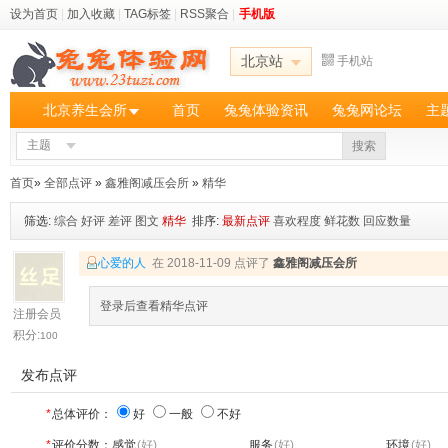
设为首页
|
加入收藏
|
TAG标签
|
RSS聚合
|
手机版
北京站
手机站
北京养生会所
首页
兔兔体验资讯
兔兔网论坛
主
主题
搜索
首页
»
全部点评
»
鑫雅阁减压会所
»
精华
筛选:
综合
好评
差评
图文
精华
排序:
最新点评
喜欢程度
鲜花数
回应数量
心爱的人
在 2018-11-09 点评了
鑫雅阁减压会所
登录后查看精华点评
注册会员
积分:
100
发布点评
*
总体评价：
好
一般
不好
*
评价分数：
感觉
(好)
服务
(好)
环境
(好)