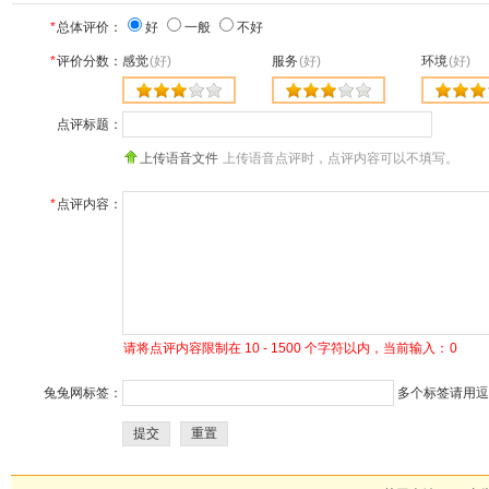
*
总体评价：
好
一般
不好
*
评价分数：
感觉
(好)
服务
(好)
环境
(好)
点评标题：
上传语音文件
上传语音点评时，点评内容可以不填写。
*
点评内容：
请将点评内容限制在 10 - 1500 个字符以内，当前输入：
0
兔兔网标签：
多个标签请用逗号
提交
重置