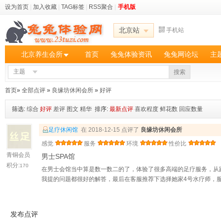
设为首页
|
加入收藏
|
TAG标签
|
RSS聚合
|
手机版
北京站
手机站
北京养生会所
首页
兔兔体验资讯
兔兔网论坛
主
主题
搜索
首页
»
全部点评
»
良缘坊休闲会所
»
好评
筛选:
综合
好评
差评
图文
精华
排序:
最新点评
喜欢程度
鲜花数
回应数量
足疗休闲馆
在 2018-12-15 点评了
良缘坊休闲会所
感觉
服务
环境
性价比
青铜会员
男士SPA馆
积分:
170
在男士会馆当中算是数一数二的了，体验了很多高端的足疗服务，从
我提的问题都很好的解答，最后在客服推荐下选择她家4号水疗师，
发布点评