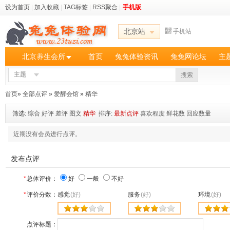
设为首页
|
加入收藏
|
TAG标签
|
RSS聚合
|
手机版
北京站
手机站
北京养生会所
首页
兔兔体验资讯
兔兔网论坛
主
主题
搜索
首页
»
全部点评
»
爱酵会馆
»
精华
筛选:
综合
好评
差评
图文
精华
排序:
最新点评
喜欢程度
鲜花数
回应数量
近期没有会员进行点评。
发布点评
*
总体评价：
好
一般
不好
*
评价分数：
感觉
(好)
服务
(好)
环境
(好)
点评标题：