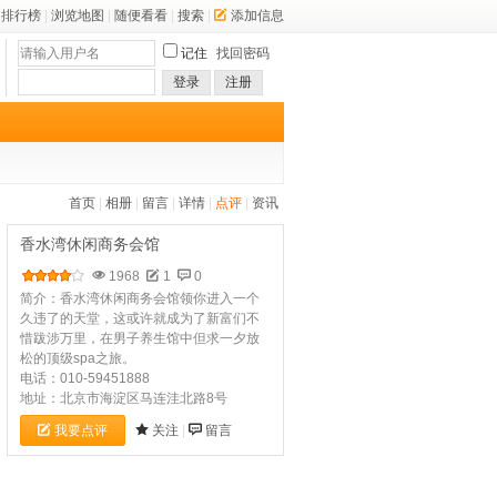
排行榜
|
浏览地图
|
随便看看
|
搜索
|
添加信息
记住
找回密码
登录
注册
首页
|
相册
|
留言
|
详情
|
点评
|
资讯
香水湾休闲商务会馆
1968
1
0
简介：香水湾休闲商务会馆领你进入一个
久违了的天堂，这或许就成为了新富们不
惜跋涉万里，在男子养生馆中但求一夕放
松的顶级spa之旅。
电话：010-59451888
地址：北京市海淀区马连洼北路8号
我要点评
关注
|
留言