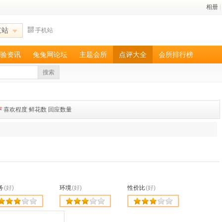
相册
|
京站
手机站
验资讯
兔兔网论坛
主题会所
点评大全
会所排行榜
搜索
评
喜欢程度
鲜花数
回应数量
务
(好)
环境
(好)
性价比
(好)