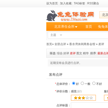
设为首页
|
加入收藏
|
TAG标签
|
RSS聚合
北
北京养生会所
首页
兔兔体
主题
首页
»
全部点评
»
香水湾休闲商务会馆
»
差评
筛选:
综合
好评
差评
图文
精华
排序:
最新点
近期没有会员进行点评。
发布点评
*
总体评价：
好
一般
不好
*
评价分数：
感觉
(好)
服
点评标题：