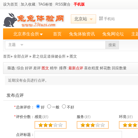
设为首页
|
加入收藏
|
TAG标签
|
RSS聚合
|
手机版
北京站
手机站
北京养生会所
首页
兔兔体验资讯
兔兔网论坛
主
主题
搜索
首页
»
全部点评
»
君之信足道保健会所
»
图文
筛选:
综合
好评
差评
图文
精华
排序:
最新点评
喜欢程度
鲜花数
回应数量
近期没有会员进行点评。
发布点评
*
总体评价：
好
一般
不好
*
评价分数：
感觉
(好)
服务
(好)
环境
(好)
点评标题：