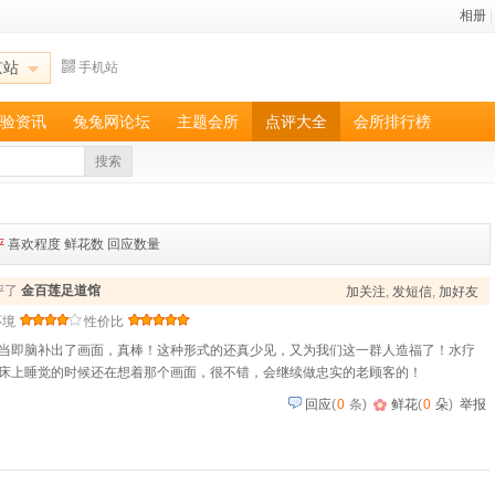
相册
|
京站
手机站
验资讯
兔兔网论坛
主题会所
点评大全
会所排行榜
搜索
评
喜欢程度
鲜花数
回应数量
点评了
金百莲足道馆
加关注
,
发短信
,
加好友
环境
性价比
当即脑补出了画面，真棒！这种形式的还真少见，又为我们这一群人造福了！水疗
床上睡觉的时候还在想着那个画面，很不错，会继续做忠实的老顾客的！
回应
(
0
条)
鲜花
(
0
朵
)
举报