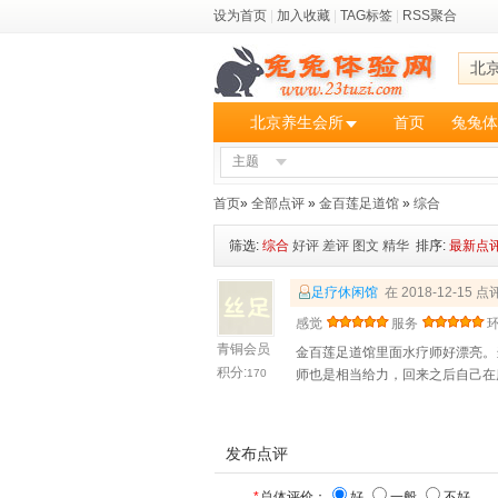
设为首页
|
加入收藏
|
TAG标签
|
RSS聚合
北
北京养生会所
首页
兔兔体
主题
首页
»
全部点评
»
金百莲足道馆
»
综合
筛选:
综合
好评
差评
图文
精华
排序:
最新点
足疗休闲馆
在 2018-12-15 
感觉
服务
青铜会员
金百莲足道馆里面水疗师好漂亮。
积分:
170
师也是相当给力，回来之后自己在
发布点评
*
总体评价：
好
一般
不好