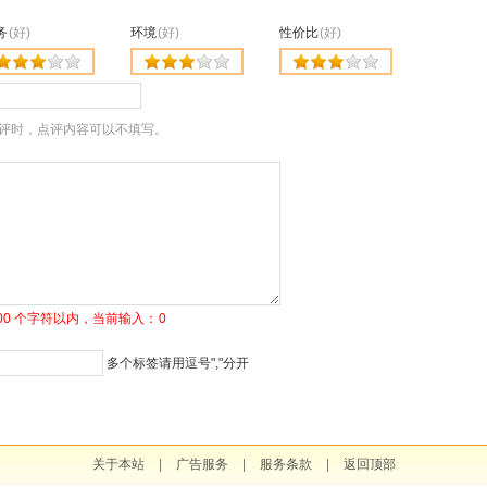
务
(好)
环境
(好)
性价比
(好)
评时，点评内容可以不填写。
1500 个字符以内，当前输入：
0
多个标签请用逗号","分开
关于本站
|
广告服务
|
服务条款
|
返回顶部