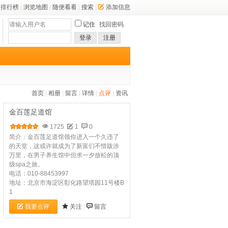
排行榜
|
浏览地图
|
随便看看
|
搜索
|
添加信息
记住
找回密码
登录
注册
首页
|
相册
|
留言
|
详情
|
点评
|
资讯
金百莲足道馆
1725
1
0
简介：金百莲足道馆领你进入一个久违了
的天堂，这或许就成为了新富们不惜跋涉
万里，在男子养生馆中但求一夕放松的顶
级spa之旅。
电话：010-88453997
地址：北京市海淀区彰化路望塔园11号楼B
1
我要点评
关注
|
留言