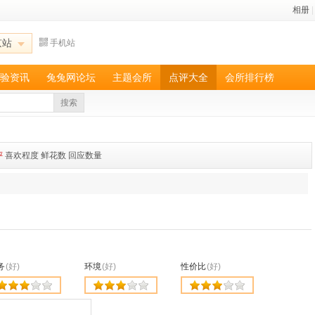
相册
|
京站
手机站
验资讯
兔兔网论坛
主题会所
点评大全
会所排行榜
搜索
评
喜欢程度
鲜花数
回应数量
务
(好)
环境
(好)
性价比
(好)