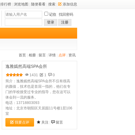
排行榜
|
浏览地图
|
随便看看
|
搜索
|
添加信息
记住
找回密码
登录
注册
首页
|
相册
|
留言
|
详情
|
点评
|
资讯
逸雅嫣然高端SPA会所
1431
1
0
简介：逸雅嫣然高端SPA会所不仅有很高
的颜值，技术也是首屈一指的，他们在专
门的学校接受过专业的指导，您在这可以
体会到一流的服务。
电话：13718803093
地址：北京市朝阳区天居园11号楼1层106
室
我要点评
关注
|
留言