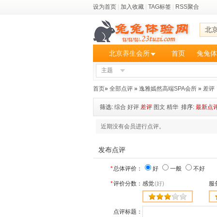
设为首页
|
加入收藏
|
TAG标签
|
RSS聚合
北
北京养生会所
首页
兔兔体
主题
首页
»
全部点评
»
逸雅嫣然高端SPA会所
»
差评
筛选:
综合
好评
差评
图文
精华
排序:
最新点
近期没有会员进行点评。
发布点评
*
总体评价：
好
一般
不好
*
评价分数：
感觉
(好)
服
点评标题：