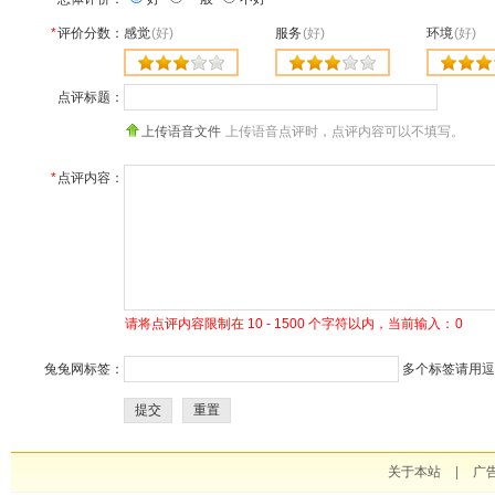
*
评价分数：
感觉
(好)
服务
(好)
环境
(好)
点评标题：
上传语音文件
上传语音点评时，点评内容可以不填写。
*
点评内容：
请将点评内容限制在 10 - 1500 个字符以内，当前输入：
0
兔兔网标签：
多个标签请用逗号
提交
重置
关于本站
|
广