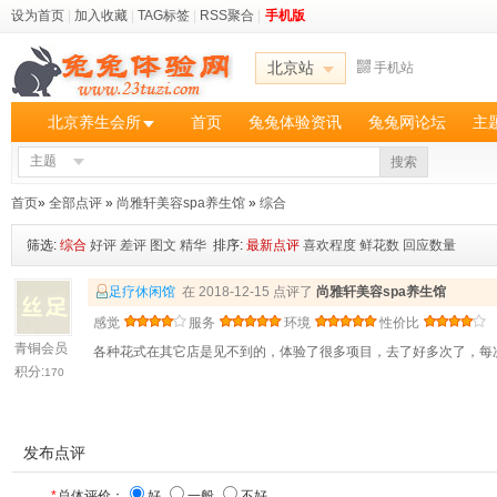
设为首页
|
加入收藏
|
TAG标签
|
RSS聚合
|
手机版
北京站
手机站
北京养生会所
首页
兔兔体验资讯
兔兔网论坛
主
主题
搜索
首页
»
全部点评
»
尚雅轩美容spa养生馆
»
综合
筛选:
综合
好评
差评
图文
精华
排序:
最新点评
喜欢程度
鲜花数
回应数量
足疗休闲馆
在 2018-12-15 点评了
尚雅轩美容spa养生馆
感觉
服务
环境
性价比
青铜会员
各种花式在其它店是见不到的，体验了很多项目，去了好多次了，每
积分:
170
发布点评
*
总体评价：
好
一般
不好