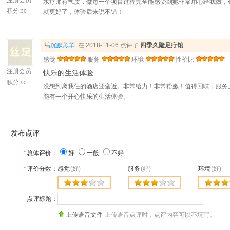
注册会员
水疗师有气质，做每一个项目过程完全能感受到她非常用心给我做，
积分:
30
就更好了，体验后来说不错！
沉默羔羊
在 2018-11-06 点评了
四季久隆足疗馆
感觉
服务
环境
性价比
注册会员
快乐的生活体验
积分:
90
没想到离我住的酒店还蛮近。非常给力！非常粉嫩！值得回味，服务
能有一个开心快乐的生活体验。
发布点评
*
总体评价：
好
一般
不好
*
评价分数：
感觉
(好)
服务
(好)
环境
(好)
点评标题：
上传语音文件
上传语音点评时，点评内容可以不填写。