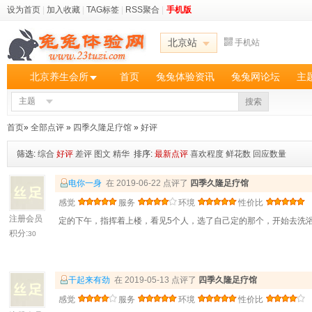
设为首页
|
加入收藏
|
TAG标签
|
RSS聚合
|
手机版
北京站
手机站
北京养生会所
首页
兔兔体验资讯
兔兔网论坛
主
主题
搜索
首页
»
全部点评
»
四季久隆足疗馆
»
好评
筛选:
综合
好评
差评
图文
精华
排序:
最新点评
喜欢程度
鲜花数
回应数量
电你一身
在 2019-06-22 点评了
四季久隆足疗馆
感觉
服务
环境
性价比
注册会员
定的下午，指挥着上楼，看见5个人，选了自己定的那个，开始去洗
积分:
30
干起来有劲
在 2019-05-13 点评了
四季久隆足疗馆
感觉
服务
环境
性价比