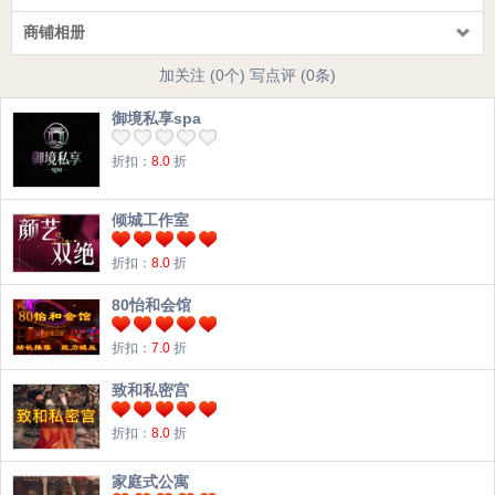
商铺相册
加关注 (0个)
写点评 (0条)
御境私享spa
折扣：
8.0
折
倾城工作室
折扣：
8.0
折
80怡和会馆
折扣：
7.0
折
致和私密宫
折扣：
8.0
折
家庭式公寓