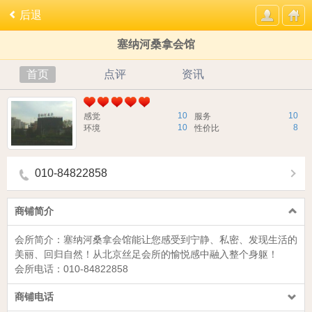
后退
塞纳河桑拿会馆
首页
点评
资讯
10
10
感觉
服务
10
8
环境
性价比
010-84822858
商铺简介
会所简介：
塞纳河桑拿会馆
能让您感受到宁静、私密、发现生活的
美丽、回归自然！从北京丝足会所的愉悦感中融入整个身躯！
会所电话：
010-84822858
商铺电话