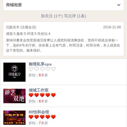
商铺相册
加关注 (1个)
写点评 (1条)
沉默羔羊 (注册会员)
2018-11-06
感觉:
5
服务:
5
环境:
5
性价比:
4
塞纳河桑拿会馆里面做完按摩让人感觉到很清爽放松，觉得不错就去体验一
下，选的4号水疗师。依依看上去有气质，时而活泼，时而冷艳，本人就喜欢
这个类型的。服务很好。
御境私享spa
折扣：
8.0
折
倾城工作室
折扣：
8.0
折
80怡和会馆
折扣：
7.0
折