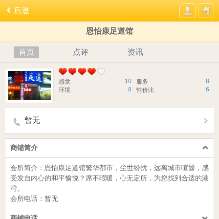
后退
恩怡康足道馆
首页
点评
资讯
10
8
感觉
服务
8
6
环境
性价比
暂无
商铺简介
会所简介：
恩怡康足道馆
繁华都市，尘世纷扰，远离城市喧嚣，感
受发自内心的和平愉悦？席不暇暖，心无定所，为您找到合适的港
湾。
会所电话：暂无
商铺电话