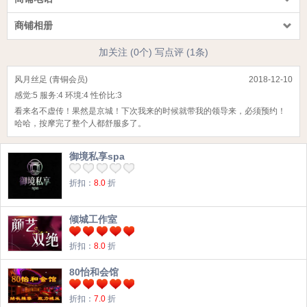
商铺相册
加关注 (0个)
写点评 (1条)
风月丝足 (青铜会员)
2018-12-10
感觉:
5
服务:
4
环境:
4
性价比:
3
看来名不虚传！果然是京城！下次我来的时候就带我的领导来，必须预约！
哈哈，按摩完了整个人都舒服多了。
御境私享spa
折扣：
8.0
折
倾城工作室
折扣：
8.0
折
80怡和会馆
折扣：
7.0
折