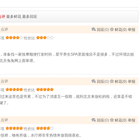
点评
最多鲜花
最多回应
行了点评
回应
(
0
)
鲜花
(
0
)
举报
环境
性价比
，准备找一家按摩顺便打发时间，星宇养生SPA里面项目不是很多，不过环境比较
北京兔兔网上面靠谱。
行了点评
回应
(
0
)
鲜花
(
0
)
举报
环境
性价比
圳过来这里也是劳累，不过为了消遣五一假期，就到北京来放松的啦，还算是不错
健了。
行了点评
回应
(
0
)
鲜花
(
0
)
举报
环境
性价比
0号技师，物有所值，水疗师非常热情奔放我很喜欢。