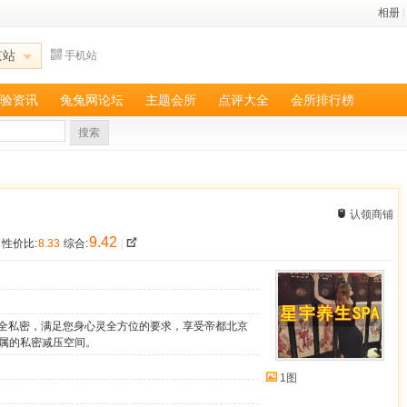
相册
|
京站
手机站
验资讯
兔兔网论坛
主题会所
点评大全
会所排行榜
搜索
认领商铺
9.42
性价比:
8.33
综合:
|
安全私密，满足您身心灵全方位的要求，享受帝都北京
属的私密减压空间。
1图