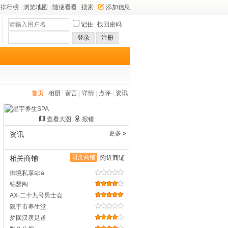
排行榜
|
浏览地图
|
随便看看
|
搜索
|
添加信息
记住
找回密码
登录
注册
首页
|
相册
|
留言
|
详情
|
点评
|
资讯
查看大图
报错
更多 »
资讯
同类商铺
相关商铺
附近商铺
御境私享spa
锦瑟阁
AX·二十九号男士会
隐于市养生堂
梦回汉唐足道