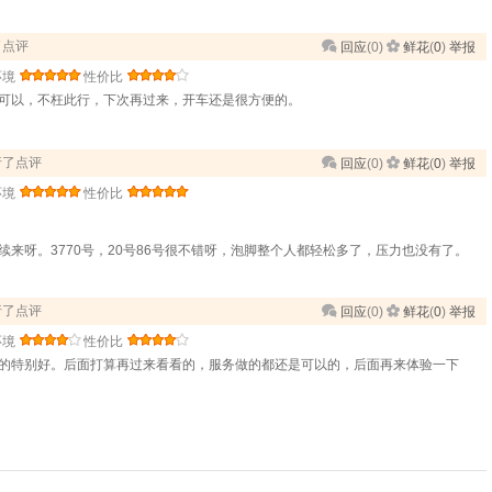
行了点评
回应
(
0
)
鲜花
(
0
)
举报
环境
性价比
可以，不枉此行，下次再过来，开车还是很方便的。
进行了点评
回应
(
0
)
鲜花
(
0
)
举报
环境
性价比
来呀。3770号，20号86号很不错呀，泡脚整个人都轻松多了，压力也没有了。
进行了点评
回应
(
0
)
鲜花
(
0
)
举报
环境
性价比
的特别好。后面打算再过来看看的，服务做的都还是可以的，后面再来体验一下