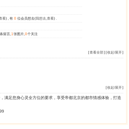
查看
) , 有
0
位会员想去(
我想去
,
查看
) .
条留言,
1
张图片,
0
个关注
[
查看全部
] [
收起/展开
]
[
收起/展开
]
密，满足您身心灵全方位的要求，享受帝都北京的都市情感体验，打造
99