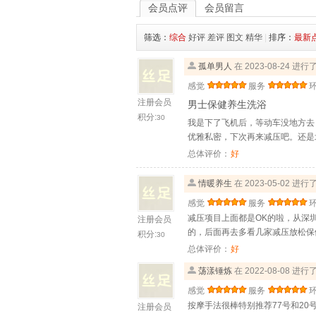
会员点评
会员留言
筛选：
综合
好评
差评
图文
精华
|
排序：
最新
孤单男人
在 2023-08-24 进
感觉
服务
注册会员
男士保健养生洗浴
积分:
30
我是下了飞机后，等动车没地方去
优雅私密，下次再来减压吧。还是
总体评价：
好
情暖养生
在 2023-05-02 进
感觉
服务
减压项目上面都是OK的啦，从深
注册会员
的，后面再去多看几家减压放松保
积分:
30
总体评价：
好
荡漾锤炼
在 2022-08-08 进
感觉
服务
按摩手法很棒特别推荐77号和2
注册会员