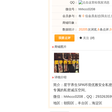
QQ：
微信号：
hhhccc0208
会员参与：
有
0
位会员去过(
我去过
,
商铺印象：
数据统计：
20205
次浏览,
6
条点评,
0
我要点评
|
关注
{/if}
商铺图片
详细介绍
简介：
星宇养生SPA
环境优雅安全私
专属的私密减压空间。
微信：hhhccc0208，QQ：
29326359
地区：朝阳区，丰台区，海淀区