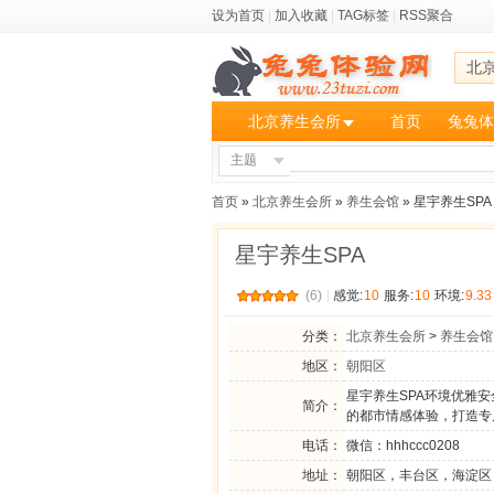
设为首页
|
加入收藏
|
TAG标签
|
RSS聚合
北
北京养生会所
首页
兔兔体
主题
首页
»
北京养生会所
»
养生会馆
» 星宇养生SPA
星宇养生SPA
(6)
|
感觉:
10
服务:
10
环境:
9.33
分类：
北京养生会所
>
养生会馆
地区：
朝阳区
星宇养生SPA环境优雅
简介：
的都市情感体验，打造专
电话：
微信：hhhccc0208
地址：
朝阳区，丰台区，海淀区