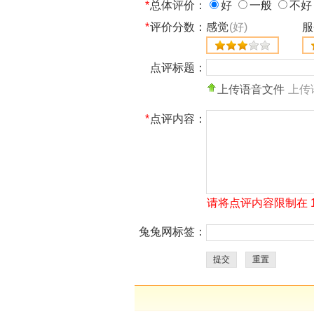
*
总体评价：
好
一般
不好
*
评价分数：
感觉
(好)
服
点评标题：
上传语音文件
上传
*
点评内容：
请将点评内容限制在 10
兔兔网标签：
提交
重置