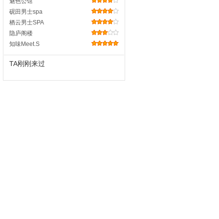
魅色公馆
砚田男士spa
栖云男士SPA
隐庐阁楼
知味Meet.S
TA刚刚来过