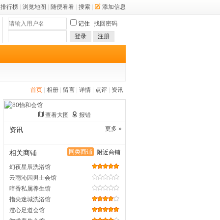
排行榜
|
浏览地图
|
随便看看
|
搜索
|
添加信息
记住
找回密码
登录
注册
首页
|
相册
|
留言
|
详情
|
点评
|
资讯
查看大图
报错
更多 »
资讯
同类商铺
相关商铺
附近商铺
幻夜星辰洗浴馆
云雨沁园男士会馆
暗香私属养生馆
指尖迷城洗浴馆
澄心足道会馆