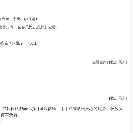
自兔兔，享受7.0折优惠)
查看
) , 有
0
位会员想去(
我想去
,
查看
) .
条留言,
1
张图片,
1
个关注
[
查看全部
] [
收起/展开
]
[
收起/展开
]
，20多种私密养生项目可以体验，用手法来放松身心的疲劳，
释放激
，停车免费。
0