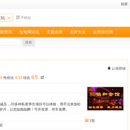
相册
|
京站
手机站
验资讯
兔兔网论坛
主题会所
点评大全
会所排行榜
搜索
认领商铺
9.5
10
性价比:
9.33
综合:
|
密减压，20多种私密养生项目可以体验，用手法来放松
岁月，让您如痴如醉！可开发票，停车免费。
1图
近