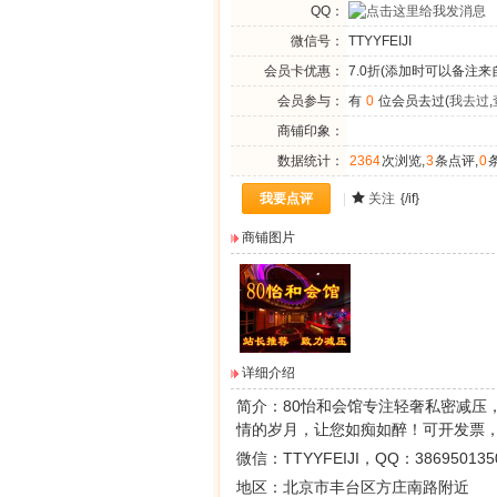
QQ：
微信号：
TTYYFEIJI
会员卡优惠：
7.0折(添加时可以备注来
会员参与：
有
0
位会员去过(
我去过
,
商铺印象：
数据统计：
2364
次浏览,
3
条点评,
0
我要点评
|
关注
{/if}
商铺图片
详细介绍
简介：
80怡和会馆
专注轻奢私密减压
情的岁月，让您如痴如醉！可开发票
微信：
TTYYFEIJI，QQ：
386950135
地区：
北京市丰台区方庄南路附近