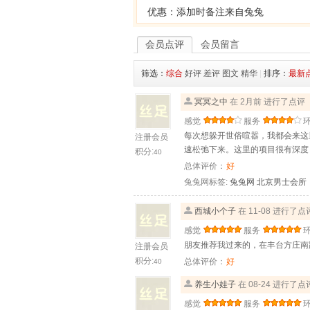
优惠：添加时备注来自兔兔
会员点评
会员留言
筛选：
综合
好评
差评
图文
精华
|
排序：
最新
冥冥之中
在 2月前 进行了点评
感觉
服务
每次想躲开世俗喧嚣，我都会来这
注册会员
速松弛下来。这里的项目很有深度
积分:
40
总体评价：
好
兔兔网标签:
兔兔网
北京男士会所
西城小个子
在 11-08 进行了点
感觉
服务
朋友推荐我过来的，在丰台方庄南
注册会员
积分:
总体评价：
好
40
养生小娃子
在 08-24 进行了点
感觉
服务