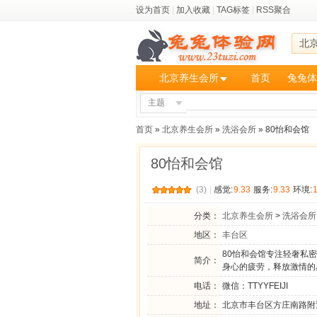
设为首页
|
加入收藏
|
TAG标签
|
RSS聚合
北
北京养生会所
首页
兔兔体
主题
首页
»
北京养生会所
»
洗浴会所
» 80怡和会馆
80怡和会馆
(3)
|
感觉:
9.33
服务:
9.33
环境:
分类：
北京养生会所
>
洗浴会所
地区：
丰台区
80怡和会馆专注轻奢私
简介：
身心的疲劳，释放激情的
电话：
微信：TTYYFEIJI
地址：
北京市丰台区方庄南路附