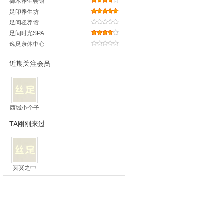
御术养生会馆
足印养生坊
足间轻养馆
足间时光SPA
逸足康体中心
近期关注会员
西城小个子
TA刚刚来过
冥冥之中