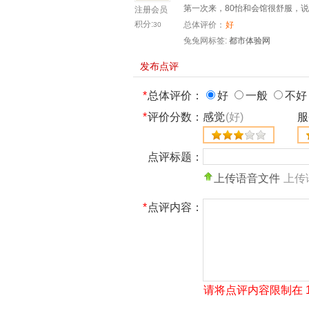
第一次来，80怡和会馆很舒服，
注册会员
积分:
总体评价：
好
30
兔兔网标签:
都市体验网
发布点评
*
总体评价：
好
一般
不好
*
评价分数：
感觉
(好)
服
点评标题：
上传语音文件
上传
*
点评内容：
请将点评内容限制在 10