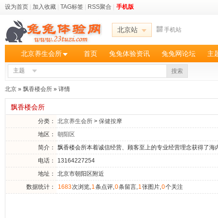
设为首页
|
加入收藏
|
TAG标签
|
RSS聚合
|
手机版
北京站
手机站
北京养生会所
首页
兔兔体验资讯
兔兔网论坛
主
主题
搜索
北京
»
飘香楼会所
» 详情
飘香楼会所
分类：
北京养生会所
>
保健按摩
地区：
朝阳区
简介：
飘香楼会所本着诚信经营、顾客至上的专业经营理念获得了海
电话：
13164227254
地址：
北京市朝阳区附近
数据统计：
1683
次浏览,
1
条点评,
0
条留言,
1
张图片,
0
个关注