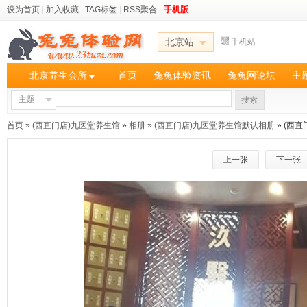
设为首页
|
加入收藏
|
TAG标签
|
RSS聚合
|
手机版
北京站
手机站
北京养生会所
首页
兔兔体验资讯
兔兔网论坛
主
主题
搜索
首页
»
(西直门店)九医堂养生馆
»
相册
»
(西直门店)九医堂养生馆默认相册
» (西
上一张
下一张